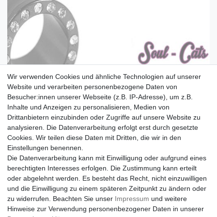
Wir verwenden Cookies und ähnliche Technologien auf unserer
Außenlänge ca. 10 mm
Website und verarbeiten personenbezogene Daten von
Innenmaß ca. 6 mm
Besucher:innen unserer Webseite (z.B. IP-Adresse), um z.B.
Inhalte und Anzeigen zu personalisieren, Medien von
beim Kauf mehrer Teile bezahlen Sie
Drittanbietern einzubinden oder Zugriffe auf unsere Website zu
natürlich nur einmal Versandkosten
analysieren. Die Datenverarbeitung erfolgt erst durch gesetzte
!!!
Cookies. Wir teilen diese Daten mit Dritten, die wir in den
Einstellungen benennen.
Die Datenverarbeitung kann mit Einwilligung oder aufgrund eines
berechtigten Interesses erfolgen. Die Zustimmung kann erteilt
Bitte beachten Sie, dass die Versandart "Warensendung" ein
oder abgelehnt werden. Es besteht das Recht, nicht einzuwilligen
Paketlaufzeit von bis zu 9 Werktagen nach sich ziehen kann.
und die Einwilligung zu einem späteren Zeitpunkt zu ändern oder
zu widerrufen. Beachten Sie unser
Impressum
und weitere
Der Versand erfogt am nächsten Wochentag nach
Hinweise zur Verwendung personenbezogener Daten in unserer
Zahlungseingang.