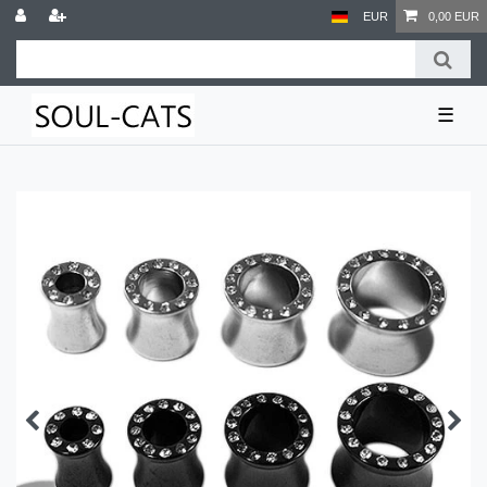
EUR
0,00 EUR
☰