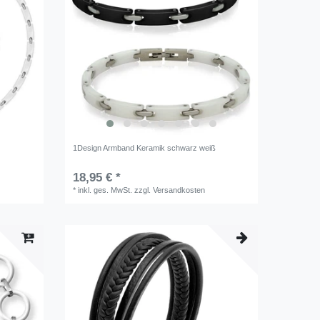
1Design Armband Keramik schwarz weiß
18,95 € *
*
inkl. ges. MwSt.
zzgl.
Versandkosten