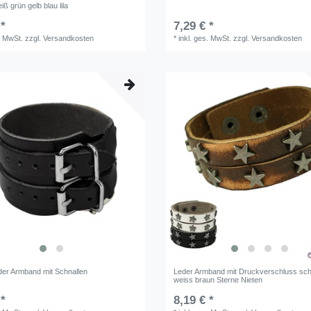
iß grün gelb blau lila
 *
7,29 € *
. MwSt.
zzgl.
Versandkosten
*
inkl. ges. MwSt.
zzgl.
Versandkosten
der Armband mit Schnallen
Leder Armband mit Druckverschluss sc
weiss braun Sterne Nieten
 *
8,19 € *