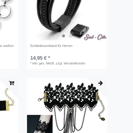
us weißen
Echtlederarmband für Herren
14,95 € *
*
inkl. ges. MwSt.
zzgl.
Versandkosten