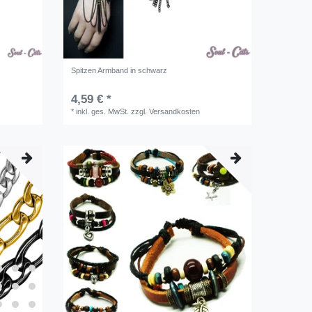
Spitzen Armband in schwarz
4,59 € *
*
inkl. ges. MwSt.
zzgl.
Versandkosten