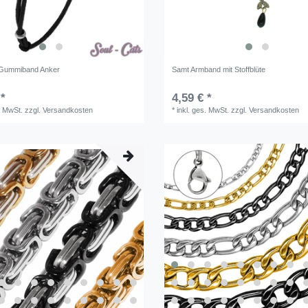
Gummiband Anker
Samt Armband mit Stoffblüte
 *
4,59 € *
. MwSt.
zzgl.
Versandkosten
*
inkl. ges. MwSt.
zzgl.
Versandkosten