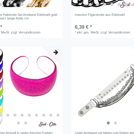
te Halskette Set Armband Edelstahl gold
massive Figarokette aus Edelstahl
hwarz lange Kette cm
 *
6,39 € *
. MwSt.
zzgl.
Versandkosten
*
inkl. ges. MwSt.
zzgl.
Versandkosten
er Armreif in vielen frischen Farben
Leder Armband mit Nieten und Ketten we