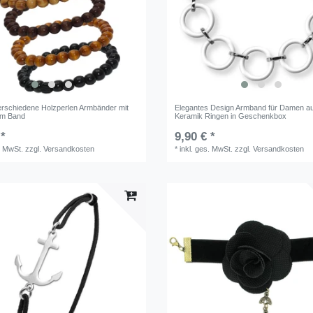
erschiedene Holzperlen Armbänder mit
Elegantes Design Armband für Damen a
em Band
Keramik Ringen in Geschenkbox
 *
9,90 € *
. MwSt.
zzgl.
Versandkosten
*
inkl. ges. MwSt.
zzgl.
Versandkosten