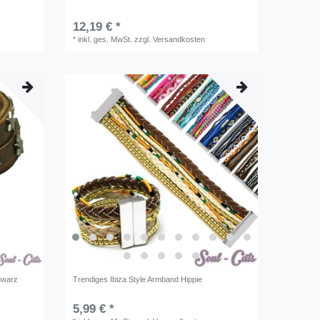
12,19 € *
*
inkl. ges. MwSt.
zzgl.
Versandkosten
hwarz
Trendiges Ibiza Style Armband Hippie
5,99 € *