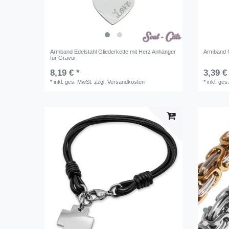
Armband Edelstahl Gliederkette mit Herz Anhänger
Armband 
für Gravur
8,19 € *
3,39 €
*
inkl. ges. MwSt.
zzgl.
Versandkosten
*
inkl. ges