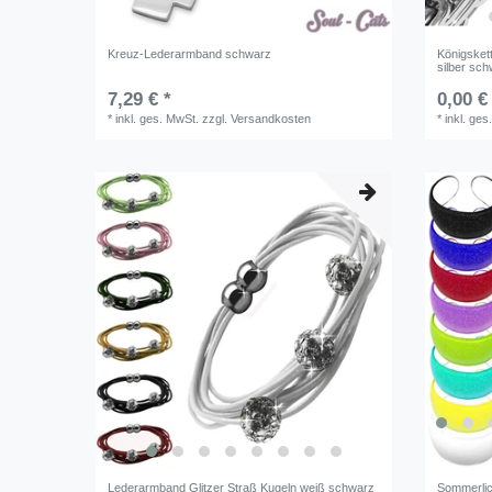
Kreuz-Lederarmband schwarz
Königsket
silber sc
7,29 € *
0,00 €
*
inkl. ges. MwSt.
zzgl.
Versandkosten
*
inkl. ges
Lederarmband Glitzer Straß Kugeln weiß schwarz
Sommerlich