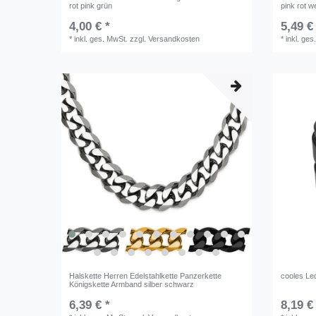
rot pink grün
pink rot we
4,00 € *
5,49 €
*
inkl. ges. MwSt.
zzgl.
Versandkosten
*
inkl. ges
Halskette Herren Edelstahlkette Panzerkette
cooles Le
Königskette Armband silber schwarz
6,39 € *
8,19 €