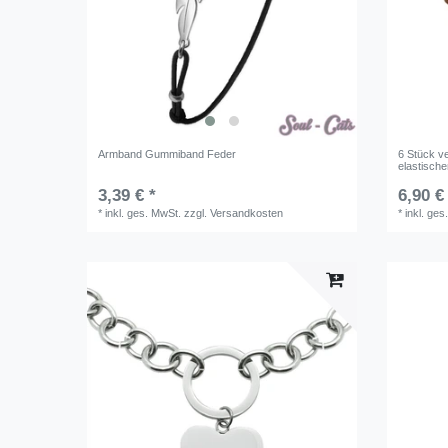
Armband Gummiband Feder
6 Stück v
elastisch
3,39 € *
6,90 €
*
inkl. ges. MwSt.
zzgl.
Versandkosten
*
inkl. ges