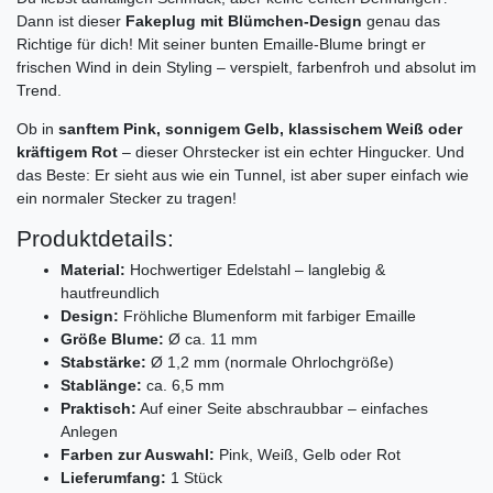
Dann ist dieser
Fakeplug mit Blümchen-Design
genau das
Richtige für dich! Mit seiner bunten Emaille-Blume bringt er
frischen Wind in dein Styling – verspielt, farbenfroh und absolut im
Trend.
Ob in
sanftem Pink, sonnigem Gelb, klassischem Weiß oder
kräftigem Rot
– dieser Ohrstecker ist ein echter Hingucker. Und
das Beste: Er sieht aus wie ein Tunnel, ist aber super einfach wie
ein normaler Stecker zu tragen!
Produktdetails:
Material:
Hochwertiger Edelstahl – langlebig &
hautfreundlich
Design:
Fröhliche Blumenform mit farbiger Emaille
Größe Blume:
Ø ca. 11 mm
Stabstärke:
Ø 1,2 mm (normale Ohrlochgröße)
Stablänge:
ca. 6,5 mm
Praktisch:
Auf einer Seite abschraubbar – einfaches
Anlegen
Farben zur Auswahl:
Pink, Weiß, Gelb oder Rot
Lieferumfang:
1 Stück