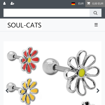
EUR
0,00 EUR
☰