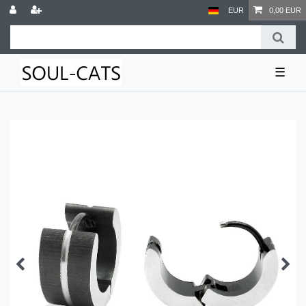
EUR
0,00 EUR
☰