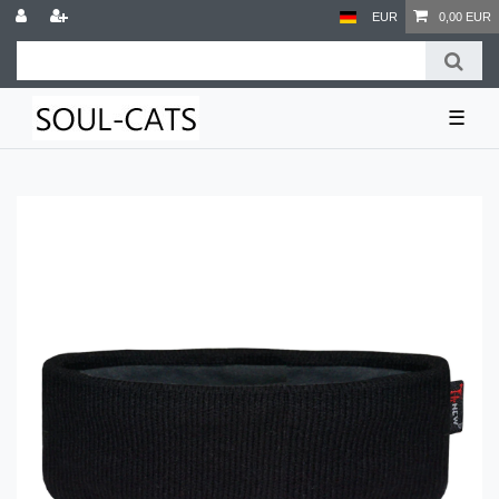
EUR
0,00 EUR
☰