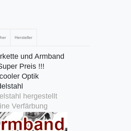
cher
Hersteller
erkette und Armband
uper Preis !!!
 cooler Optik
delstahl
stahl hergestellt
ine Verfärbung