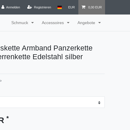
Anmelden
Registrieren
EUR
0,00 EUR
Schmuck
Accessoires
Angebote
gskette Armband Panzerkette
rrenkette Edelstahl silber
P
*
UR