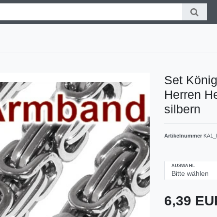
Set Köni
Herren He
silbern
Artikelnummer
KA1_
AUSWAHL
6,39 E