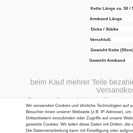
Kette Länge ca. 50 /
Armband Länge
Dicke / Stärke
Verschluß: K
Gewicht Kette (55
Gewicht Armba
beim Kauf mehrer Teile bezahle
Versandkos
Bitte beachten Sie, dass die Versandart "Warensendung
Wir verwenden Cookies und ähnliche Technologien auf 
sich ziehen 
Besucher:innen unserer Webseite (z.B. IP-Adresse), um z
Drittanbietern einzubinden oder Zugriffe auf unsere Webs
Der Versand erfogt am nächsten Woc
gesetzte Cookies. Wir teilen diese Daten mit Dritten, die
Die Datenverarbeitung kann mit Einwilligung oder aufgru