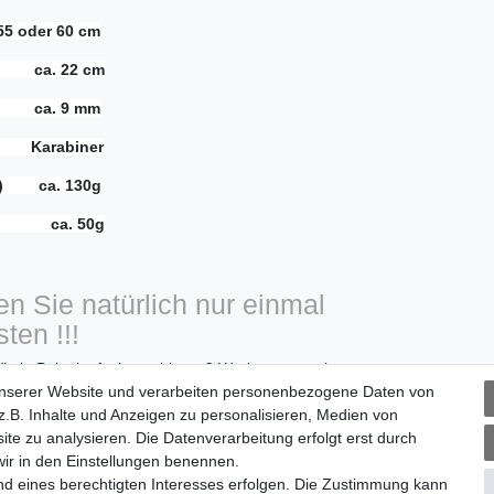
 55 oder 60 cm
 ca. 22 cm
 ca. 9 mm
arabiner
cm) ca. 130g
nd ca. 50g
n Sie natürlich nur einmal
ten !!!
" ein Paketlaufzeit von bis zu 9 Werktagen nach
unserer Website und verarbeiten personenbezogene Daten von
kann.
.B. Inhalte und Anzeigen zu personalisieren, Medien von
ite zu analysieren. Die Datenverarbeitung erfolgt erst durch
hentag nach Zahlungseingang.
 wir in den Einstellungen benennen.
nd eines berechtigten Interesses erfolgen. Die Zustimmung kann