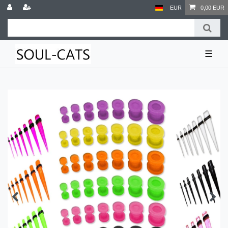
EUR
0,00 EUR
☰