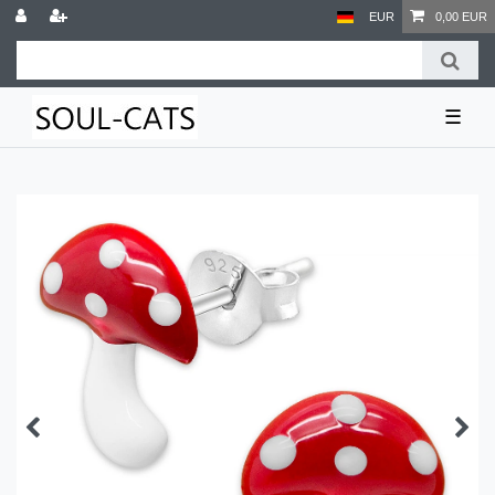
EUR
0,00 EUR
☰