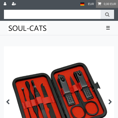
EUR
0,00 EUR
☰