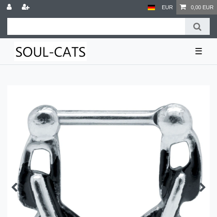
EUR
0,00 EUR
☰