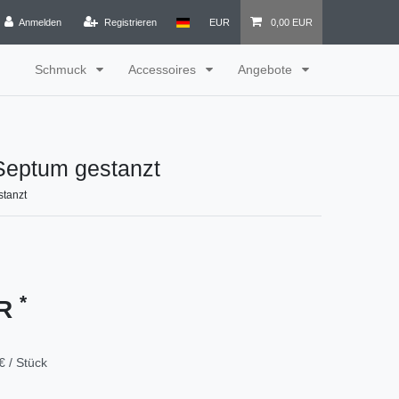
Anmelden
Registrieren
EUR
0,00 EUR
Schmuck
Accessoires
Angebote
Septum gestanzt
stanzt
*
UR
€ / Stück