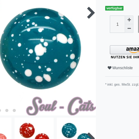
verfügbar
Wunschliste
* inkl. ges. MwSt. zzgl