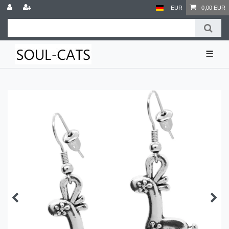
EUR
0,00 EUR
☰