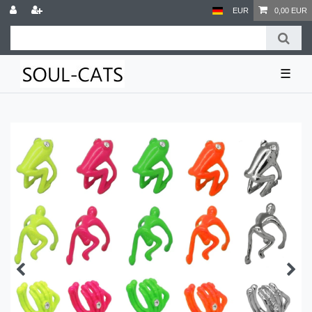
EUR
0,00 EUR
☰