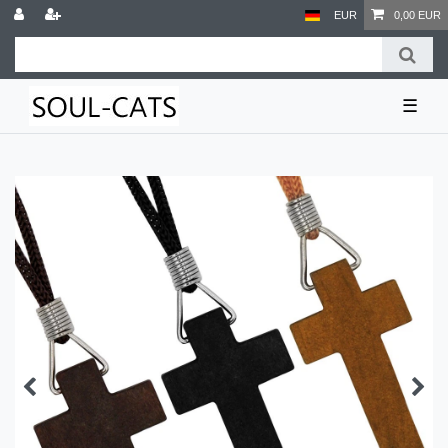
EUR
0,00 EUR
☰