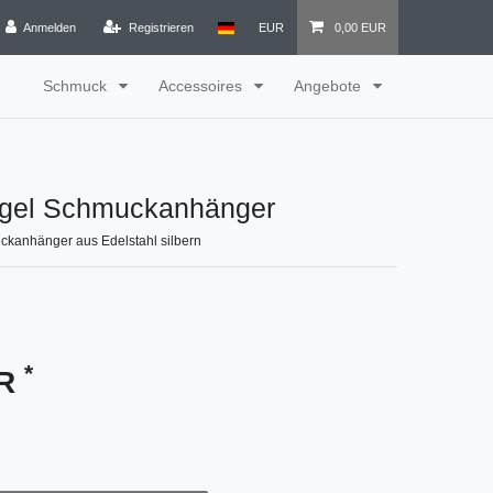
Anmelden
Registrieren
EUR
0,00 EUR
Schmuck
Accessoires
Angebote
gel Schmuckanhänger
kanhänger aus Edelstahl silbern
*
UR