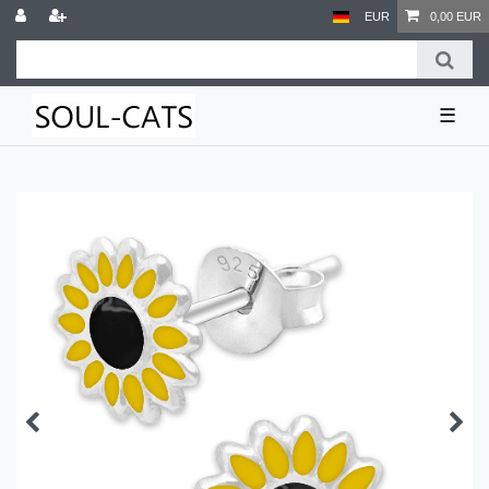
EUR
0,00 EUR
☰