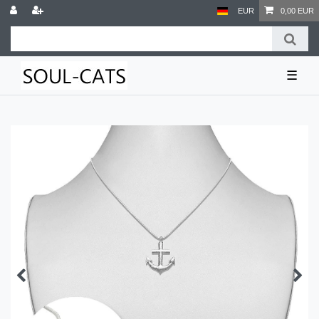
EUR
0,00 EUR
☰