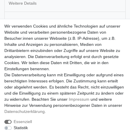
Weitere Details
EU-Verantwortlicher
Wir verwenden Cookies und ähnliche Technologien auf unserer
Website und verarbeiten personenbezogene Daten von
Hersteller
Besucher:innen unserer Webseite (z.B. IP-Adresse), um z.B.
Inhalte und Anzeigen zu personalisieren, Medien von
Drittanbietern einzubinden oder Zugriffe auf unsere Website zu
Kette mit Anhänger Anker
analysieren. Die Datenverarbeitung erfolgt erst durch gesetzte
Cookies. Wir teilen diese Daten mit Dritten, die wir in den
Material: Metall
Einstellungen benennen.
Maße Anker (H x B x T): ca 3,5 x 2,5 x 0,4 cm
Die Datenverarbeitung kann mit Einwilligung oder aufgrund eines
Maße Kette: ca 42 cm lang, ca 1 mm stark
berechtigten Interesses erfolgen. Die Zustimmung kann erteilt
Ketteverlängerung: ca 6 cm
oder abgelehnt werden. Es besteht das Recht, nicht einzuwilligen
und die Einwilligung zu einem späteren Zeitpunkt zu ändern oder
zu widerrufen. Beachten Sie unser
Impressum
und weitere
Hinweise zur Verwendung personenbezogener Daten in unserer
Daten­schutz­erklärung
.
Essenziell
Statistik