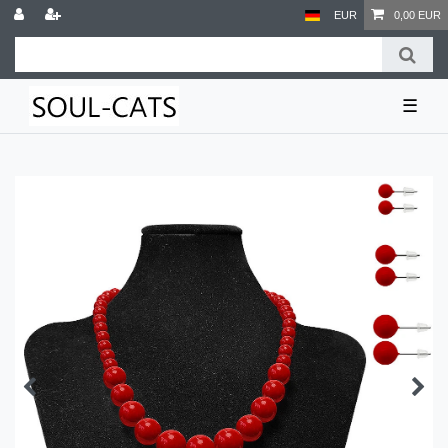
EUR
0,00 EUR
☰