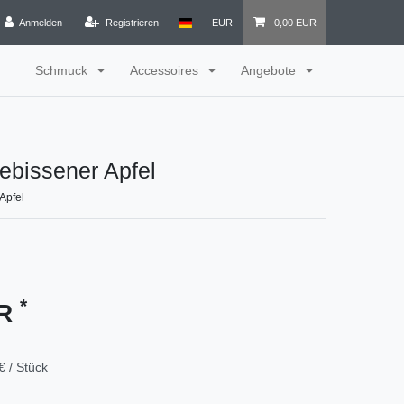
Anmelden
Registrieren
EUR
0,00 EUR
Schmuck
Accessoires
Angebote
ebissener Apfel
Apfel
*
UR
€ / Stück