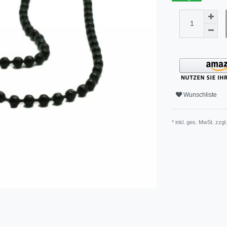
Wunschliste
* inkl. ges. MwSt. zzgl