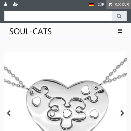
EUR
0,00 EUR
☰