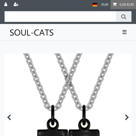
EUR
0,00 EUR
☰