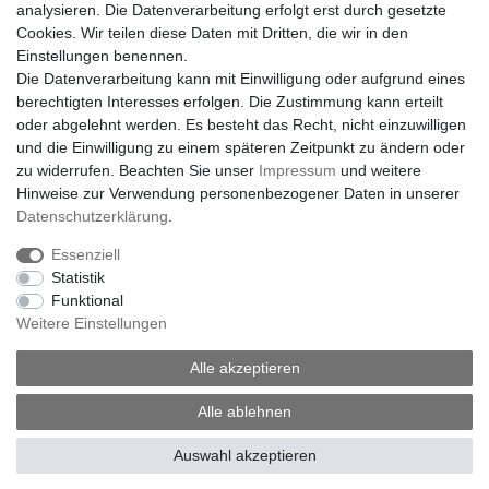
Material: Hochwertiger Edelstahl
analysieren. Die Datenverarbeitung erfolgt erst durch gesetzte
Kettenlänge: 45 cm
Cookies. Wir teilen diese Daten mit Dritten, die wir in den
Anhängergröße: 15 x 15 mm
Einstellungen benennen.
Farben: Silber, Gold, Schwarz
Die Datenverarbeitung kann mit Einwilligung oder aufgrund eines
Lieferumfang: 2 Ketten + 2 Anhänger
berechtigten Interesses erfolgen. Die Zustimmung kann erteilt
oder abgelehnt werden. Es besteht das Recht, nicht einzuwilligen
Tragen Sie ein Symbol der Verbundenheit immer bei sich – stilvoll,
und die Einwilligung zu einem späteren Zeitpunkt zu ändern oder
langlebig und voller Bedeutung!
zu widerrufen. Beachten Sie unser
Impressum
und weitere
Hinweise zur Verwendung personenbezogener Daten in unserer
Daten­schutz­erklärung
.
Essenziell
Statistik
Funktional
Weitere Einstellungen
Impressum
Daten­schutz­erklärung
AGB
Alle akzeptieren
Widerrufs­recht
Vertrag widerrufen
Alle ablehnen
Auswahl akzeptieren