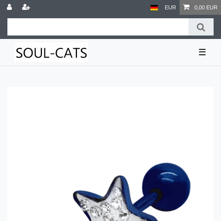
EUR
0,00 EUR
☰