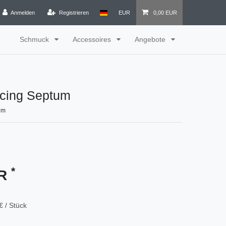
Anmelden
Registrieren
EUR
0,00 EUR
Schmuck
Accessoires
Angebote
rcing Septum
um
*
UR
€ / Stück