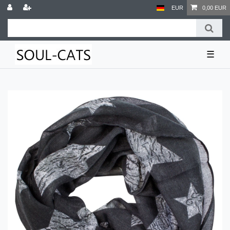
EUR
0,00 EUR
☰