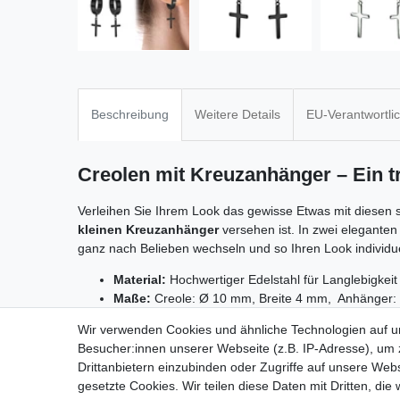
Beschreibung
Weitere Details
EU-Verantwortli
Creolen mit Kreuzanhänger – Ein tr
Verleihen Sie Ihrem Look das gewisse Etwas mit diesen s
kleinen Kreuzanhänger
versehen ist. In zwei eleganten
ganz nach Belieben wechseln und so Ihren Look individu
Material:
Hochwertiger Edelstahl für Langlebigkei
Maße:
Creole: Ø 10 mm, Breite 4 mm, Anhänger
Farbauswahl:
Erhältlich in
schwarz
oder
silber
Wir verwenden Cookies und ähnliche Technologien auf 
Lieferumfang:
2 Stück
Besucher:innen unserer Webseite (z.B. IP-Adresse), um z
Drittanbietern einzubinden oder Zugriffe auf unsere Webs
gesetzte Cookies. Wir teilen diese Daten mit Dritten, die