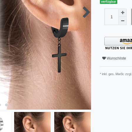
verfügbar
Wunschliste
* inkl. ges. MwSt. zzgl