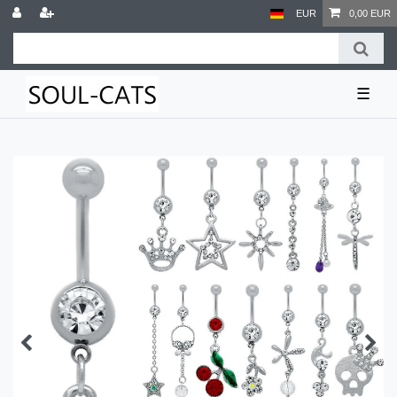
EUR
0,00 EUR
☰