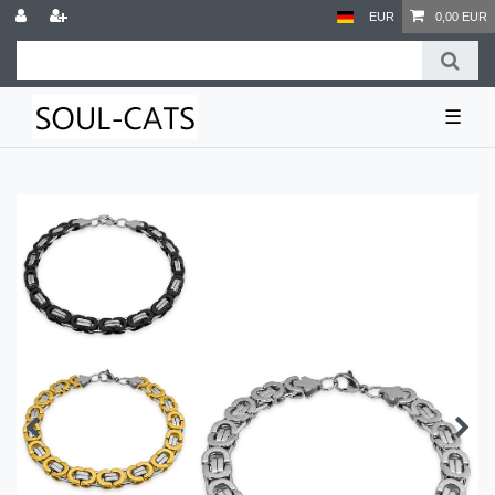
EUR
0,00 EUR
☰