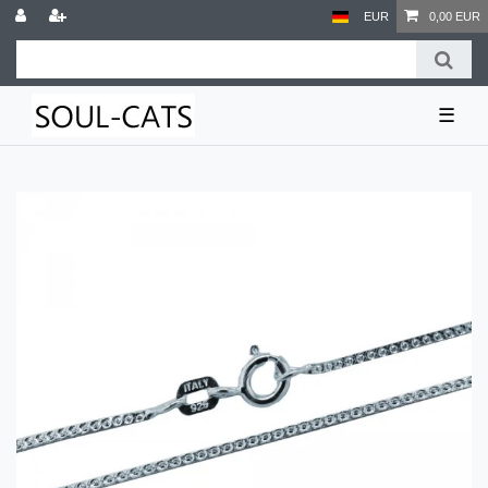
EUR
0,00 EUR
☰