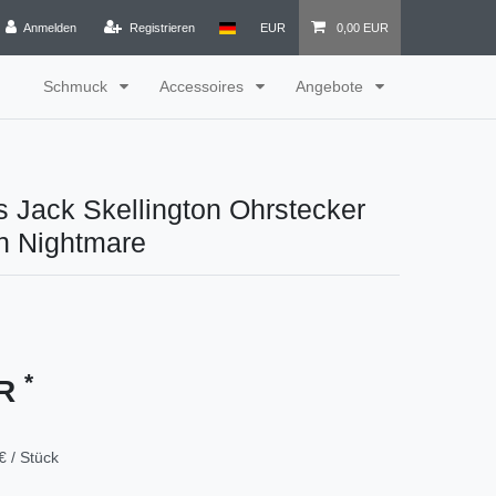
Anmelden
Registrieren
EUR
0,00 EUR
Schmuck
Accessoires
Angebote
 Jack Skellington Ohrstecker
n Nightmare
*
UR
€ / Stück