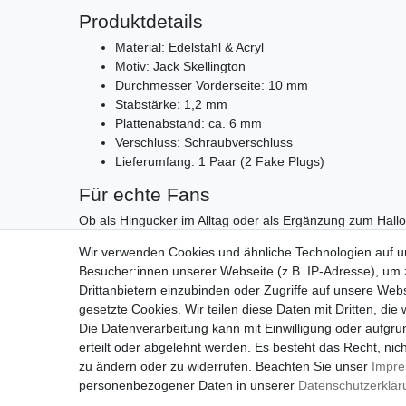
Produktdetails
Material: Edelstahl & Acryl
Motiv: Jack Skellington
Durchmesser Vorderseite: 10 mm
Stabstärke: 1,2 mm
Plattenabstand: ca. 6 mm
Verschluss: Schraubverschluss
Lieferumfang: 1 Paar (2 Fake Plugs)
Für echte Fans
Ob als Hingucker im Alltag oder als Ergänzung zum Hallo
deinem Style einen unverwechselbaren Charakter und si
Wir verwenden Cookies und ähnliche Technologien auf 
düsteren Kultklassikers.
Besucher:innen unserer Webseite (z.B. IP-Adresse), um z
Drittanbietern einzubinden oder Zugriffe auf unsere Webs
gesetzte Cookies. Wir teilen diese Daten mit Dritten, die
Die Datenverarbeitung kann mit Einwilligung oder aufgru
erteilt oder abgelehnt werden. Es besteht das Recht, nich
zu ändern oder zu widerrufen. Beachten Sie unser
Impr
personenbezogener Daten in unserer
Daten­schutz­erklä
Impressu