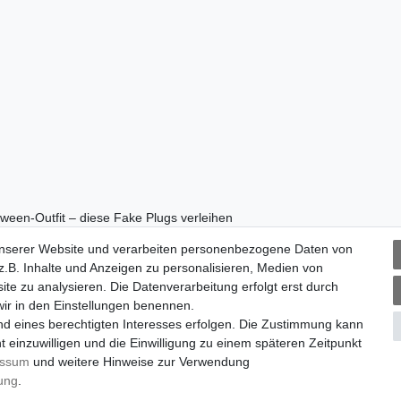
ween-Outfit – diese Fake Plugs verleihen
nd auch eine tolle Geschenkidee für Fans des
unserer Website und verarbeiten personenbezogene Daten von
.B. Inhalte und Anzeigen zu personalisieren, Medien von
ite zu analysieren. Die Datenverarbeitung erfolgt erst durch
 wir in den Einstellungen benennen.
nd eines berechtigten Interesses erfolgen. Die Zustimmung kann
t einzuwilligen und die Einwilligung zu einem späteren Zeitpunkt
essum
und weitere Hinweise zur Verwendung
rung
.
m
Daten­schutz­erklärung
AGB
Widerrufs­recht
Vertrag wi