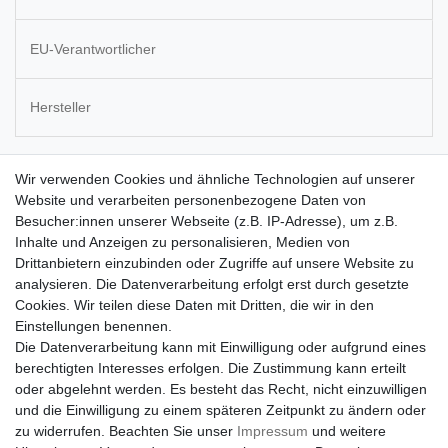
EU-Verantwortlicher
Hersteller
6 Paar Manschettenknöpfe in schöner
Wir verwenden Cookies und ähnliche Technologien auf unserer
Website und verarbeiten personenbezogene Daten von
Geschenkbox
Besucher:innen unserer Webseite (z.B. IP-Adresse), um z.B.
Inhalte und Anzeigen zu personalisieren, Medien von
Perfektionieren Sie Ihr Outfit mit diesen edlen
Drittanbietern einzubinden oder Zugriffe auf unsere Website zu
Manschettenknöpfen. Wunderschönes Set für jede Gelegenheit -
analysieren. Die Datenverarbeitung erfolgt erst durch gesetzte
das ideale Geschenk!
Cookies. Wir teilen diese Daten mit Dritten, die wir in den
Maße der Geschenkbox: 16,3 x 11,0 x 5,8 cm
Einstellungen benennen.
Farbe Geschenkbox: grau
Die Datenverarbeitung kann mit Einwilligung oder aufgrund eines
Material der Manschettenknöpfe: Edelstahl
berechtigten Interesses erfolgen. Die Zustimmung kann erteilt
Grundfarbe der Manschettenknöpfe: bicolor gold-silber
oder abgelehnt werden. Es besteht das Recht, nicht einzuwilligen
und die Einwilligung zu einem späteren Zeitpunkt zu ändern oder
zu widerrufen. Beachten Sie unser
Impressum
und weitere