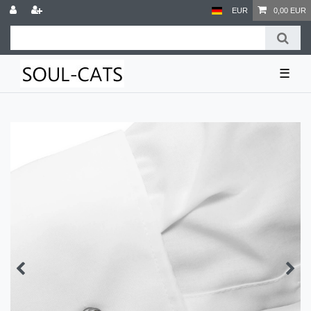
EUR
0,00 EUR
☰