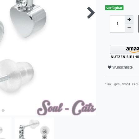
verfügbar
Wunschliste
* inkl. ges. MwSt. zzgl