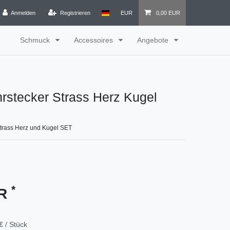
Anmelden
Registrieren
EUR
0,00 EUR
Schmuck
Accessoires
Angebote
rstecker Strass Herz Kugel
Strass Herz und Kugel SET
*
UR
€ / Stück