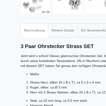
Beschreibung
Weitere Details
EU-Verantwortli
3 Paar Ohrstecker Strass SET
Jetzt wird´s schick! Dieses glamouröse Ohrstecker-Set,
durch seine funkelnden Strasssteine. Ob in Herzform oder
mit diesem SET haben Sie genau den richtigen Ohrstecke
Maße:
Strass-Herz, silber (H x B x T): ca 5 x 5 x 4 mm
Kugel, silber: ca Ø 3 mm
Herz mit 3 Strass-Steinen, silber (H x B x T): ca 1
Stab: ca 10 mm lang, ca 0,5 mm stark
Material: Metall