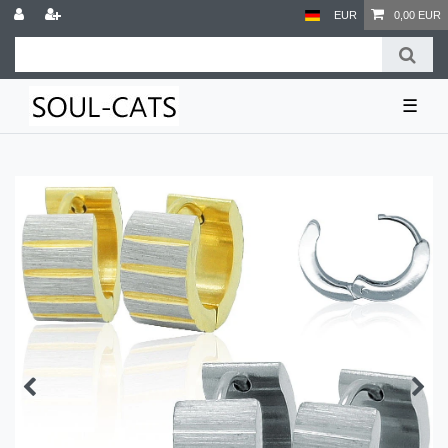
EUR
0,00 EUR
☰