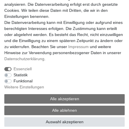
beim Kauf mehrer Teile bezahlen Sie
analysieren. Die Datenverarbeitung erfolgt erst durch gesetzte
Cookies. Wir teilen diese Daten mit Dritten, die wir in den
natürlich nur einmal Versandkosten
Einstellungen benennen.
!!!
Die Datenverarbeitung kann mit Einwilligung oder aufgrund eines
berechtigten Interesses erfolgen. Die Zustimmung kann erteilt
Bitte beachten Sie, dass die Versandart "Warensendung" ein
oder abgelehnt werden. Es besteht das Recht, nicht einzuwilligen
Paketlaufzeit von bis zu 9 Werktagen nach sich ziehen kann.
und die Einwilligung zu einem späteren Zeitpunkt zu ändern oder
zu widerrufen. Beachten Sie unser
Impressum
und weitere
Der Versand erfogt am nächsten Wochentag nach
Hinweise zur Verwendung personenbezogener Daten in unserer
Zahlungseingang.
Daten­schutz­erklärung
.
Essenziell
Statistik
Funktional
Weitere Einstellungen
Impressum
Daten­schutz­erklärung
AGB
Alle akzeptieren
Widerrufs­recht
Vertrag widerrufen
Alle ablehnen
Auswahl akzeptieren