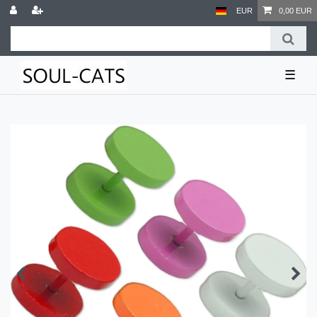
EUR
0,00 EUR
☰