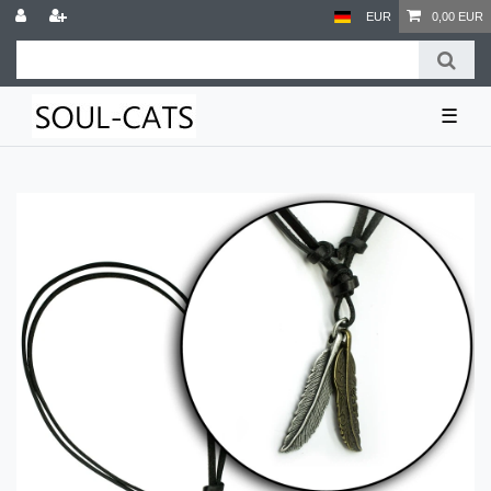
EUR
0,00 EUR
☰