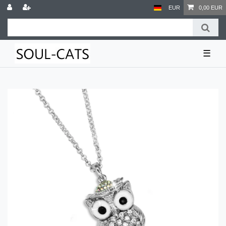
EUR
0,00 EUR
☰