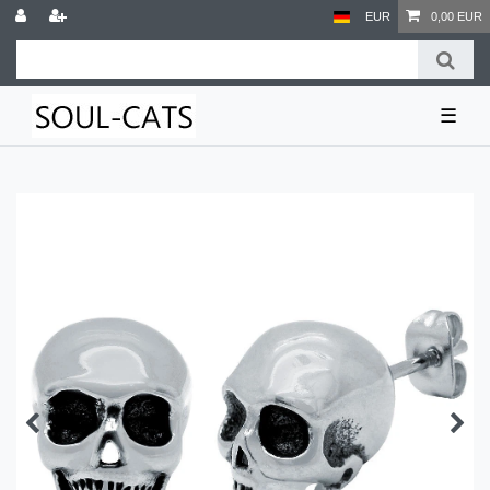
EUR
0,00 EUR
☰