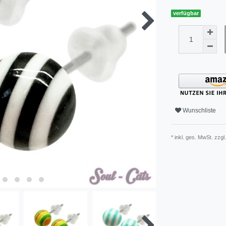
verfügbar
Wunschliste
* inkl. ges. MwSt. zzgl