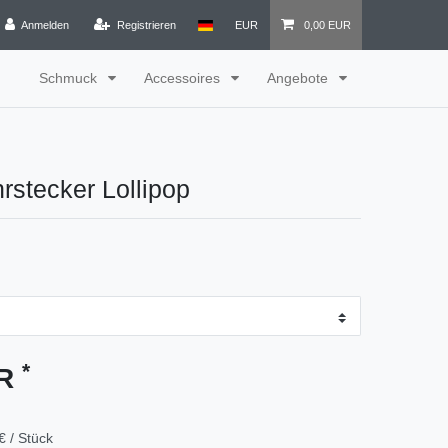
Anmelden
Registrieren
EUR
0,00 EUR
Schmuck
Accessoires
Angebote
rstecker Lollipop
*
UR
€ / Stück