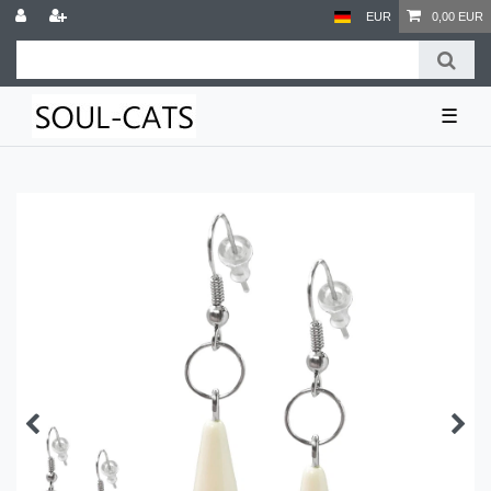
EUR
0,00 EUR
☰