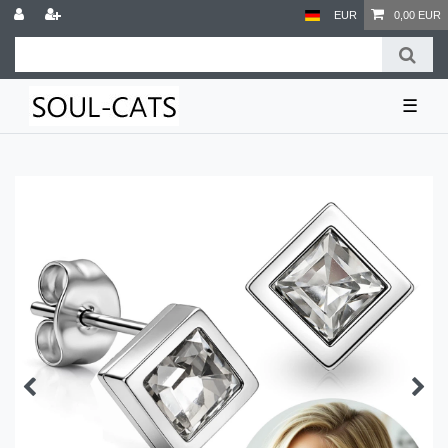
EUR
0,00 EUR
☰