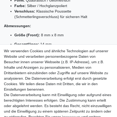
Form:
Quadratisch / Geometrisch
Farbe:
Silber / Hochglanzpoliert
Verschluss:
Klassische Poussette
(Schmetterlingsverschluss) für sicheren Halt
Abmessungen:
Größe (Front):
8 mm x 8 mm
Gesamtlänge:
14 mm
Wir verwenden Cookies und ähnliche Technologien auf unserer
Stabstärke:
0,7 mm (Standardmaß für normale Ohrlöcher)
Website und verarbeiten personenbezogene Daten von
Besucher:innen unserer Webseite (z.B. IP-Adresse), um z.B.
Warum Sie sich für diesen Schmuck
Inhalte und Anzeigen zu personalisieren, Medien von
entscheiden sollten:
Drittanbietern einzubinden oder Zugriffe auf unsere Website zu
Hautfreundlich & Allergikergeeignet:
Da die Ohrringe
analysieren. Die Datenverarbeitung erfolgt erst durch gesetzte
aus Edelstahl gefertigt sind, sind sie besonders sanft zur
Cookies. Wir teilen diese Daten mit Dritten, die wir in den
Haut und oxidieren nicht.
Einstellungen benennen.
Langlebigkeit:
Der Stahl ist robust, kratzfest und behält
Die Datenverarbeitung kann mit Einwilligung oder aufgrund eines
auch nach langem Tragen seinen silbernen Glanz.
berechtigten Interesses erfolgen. Die Zustimmung kann erteilt
Unisex Design:
Durch die minimalistische Quadratform
oder abgelehnt werden. Es besteht das Recht, nicht einzuwilligen
eignen sich die Stecker hervorragend für Damen und
und die Einwilligung zu einem späteren Zeitpunkt zu ändern oder
Herren.
zu widerrufen. Beachten Sie unser
Impressum
und weitere