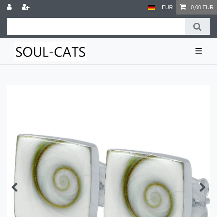
EUR
0,00 EUR
☰