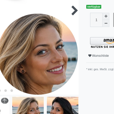
verfügbar
Wunschliste
* inkl. ges. MwSt. zzgl