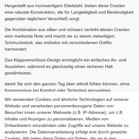
Hergestellt aus hochwertigem Edelstahl, bieten diese Creolen
eine robuste Konstruktion, die für Langlebigkeit und Beständigkeit
gegenüber täglichem Verschleiß sorgt.
Die Kombination aus silber und schwarz verleiht diesen Creolen
eine markante Note und macht sie zu einem vielseitigen
Schmuckstück, das mühelos mit verschiedenen Outfits
harmoniert.
Das Klappverschluss-Design ermöglicht ein einfaches An- und
Ausziehen, während es gleichzeitig einen sicheren Halt
gewährleistet,
damit Sie sich den ganzen Tag über stilvoll fühlen können, ohne
Kompromisse bei Komfort oder Sicherheit einzugehen.
Wir verwenden Cookies und ähnliche Technologien auf unserer
Egal, ob Sie sie im Büro tragen, beim Abendessen mit Freunden
Website und verarbeiten personenbezogene Daten von
oder für besondere Anlässe - diese Edelstahl Klappcreolen
Besucher:innen unserer Webseite (z.B. IP-Adresse), um z.B.
verleihen Ihrem Look eine subtile Raffinesse und einen Hauch
Inhalte und Anzeigen zu personalisieren, Medien von
von Glamour.
Drittanbietern einzubinden oder Zugriffe auf unsere Website zu
Investieren Sie in zeitlose Schönheit und Qualität mit unseren
analysieren. Die Datenverarbeitung erfolgt erst durch gesetzte
Edelstahl Klappcreolen in Silber-Schwarz und lassen Sie Ihren Stil
Cookies. Wir teilen diese Daten mit Dritten, die wir in den