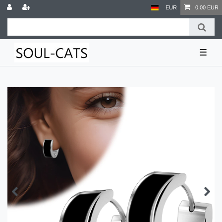
EUR
0,00 EUR
☰