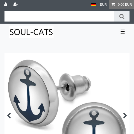
EUR
0,00 EUR
☰