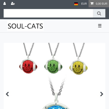
EUR
0,00 EUR
☰