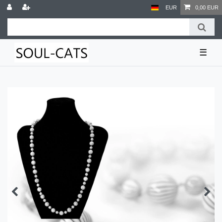
EUR
0,00 EUR
☰