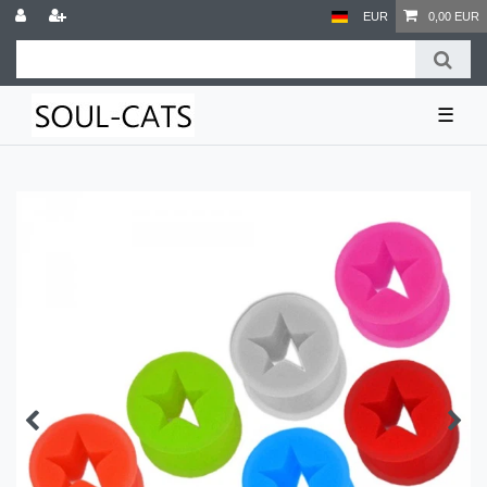
EUR
0,00 EUR
☰