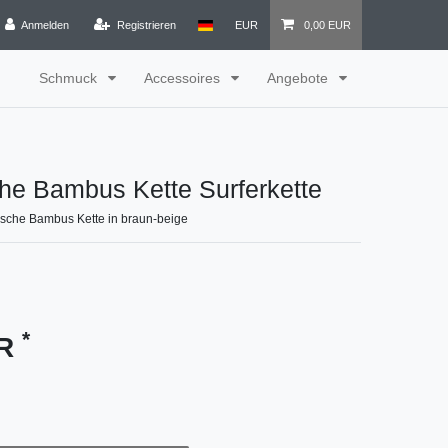
Anmelden
Registrieren
EUR
0,00 EUR
Schmuck
Accessoires
Angebote
che Bambus Kette Surferkette
tische Bambus Kette in braun-beige
*
UR