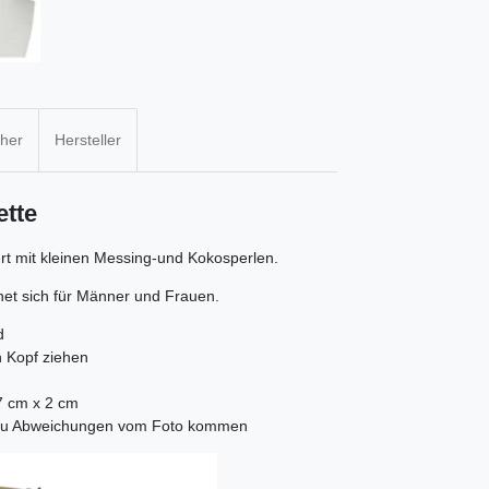
cher
Hersteller
ette
rt mit kleinen Messing-und Kokosperlen.
net sich für Männer und Frauen.
d
n Kopf ziehen
7 cm x 2 cm
es zu Abweichungen vom Foto kommen